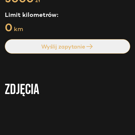
Limit kilometrów:
0
km
Wyślij zapytanie
Zdjęcia
2
+