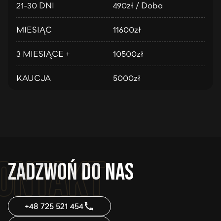
21-30 DNI
490
zł / Doba
MIESIĄC
11600
zł
3 MIESIĄCE +
10500
zł
KAUCJA
5000
zł
Zadzwoń do nas
+48 725 521 454