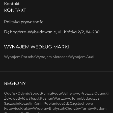
Kontakt
KONTAKT
Polityka prywatności
Dębogórze-Wybudowanie, ul. Krótka 2/2, 84-230
WYNAJEM WEDŁUG MARKI
Wynajem Porsche
Wynajem Mercedes
Wynajem Audi
REGIONY
Gdańsk
Gdynia
Sopot
Rumia
Reda
Wejherowo
Pruszcz Gdański
Żukowo
Bytów
Słupsk
Poznań
Warszawa
Toruń
Bydgoszcz
Szczecin
Koszalin
Konin
Pabianice
Łódź
Częstochowa
Katowice
Kraków
Wrocław
Białystok
Chorzów
Tarnów
Radom