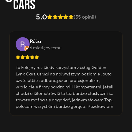
Cars
5.0
(
55
opinii)
Róża
6 miesięcy temu
To kolejny raz kiedy korzystam z usług Golden
Lynx Cars, usługi na najwyższym poziomie , auta
czyściutkie zadbane,pełen profesjonalizm,
właściciele firmy bardzo mili i kompetentni, jeżeli
chodzi o kilometrówki to też bardzo elastyczni i
zawsze można się dogadać, jednym słowem Top,
polecam wszystkim bardzo gorąco. Pozdrawiam
Marek Grodowski. P.S piszę z konta żony. 😉