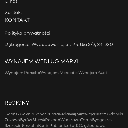
O nas
Kontakt
KONTAKT
Polityka prywatności
Dębogórze-Wybudowanie, ul. Krótka 2/2, 84-230
WYNAJEM WEDŁUG MARKI
Wynajem Porsche
Wynajem Mercedes
Wynajem Audi
REGIONY
Gdańsk
Gdynia
Sopot
Rumia
Reda
Wejherowo
Pruszcz Gdański
Żukowo
Bytów
Słupsk
Poznań
Warszawa
Toruń
Bydgoszcz
Szczecin
Koszalin
Konin
Pabianice
Łódź
Częstochowa