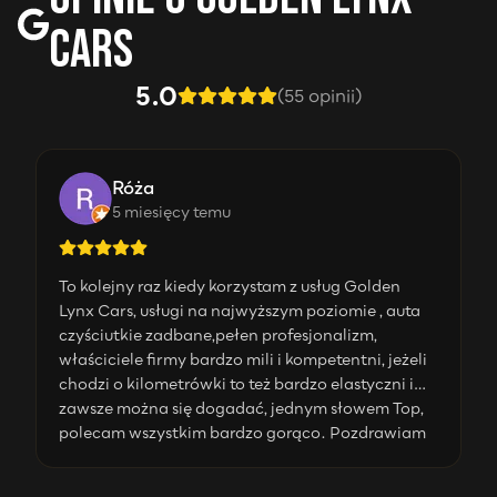
Cars
5.0
(
55
opinii)
Róża
5 miesięcy temu
To kolejny raz kiedy korzystam z usług Golden
Lynx Cars, usługi na najwyższym poziomie , auta
czyściutkie zadbane,pełen profesjonalizm,
właściciele firmy bardzo mili i kompetentni, jeżeli
chodzi o kilometrówki to też bardzo elastyczni i
zawsze można się dogadać, jednym słowem Top,
polecam wszystkim bardzo gorąco. Pozdrawiam
Marek Grodowski. P.S piszę z konta żony. 😉